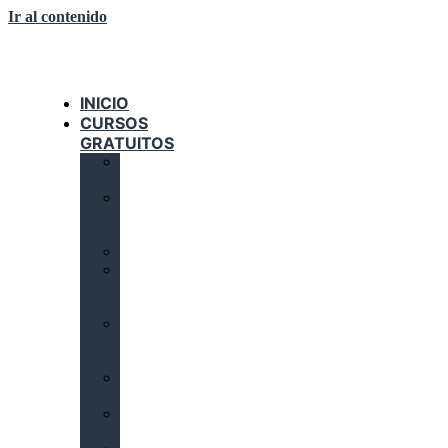
Ir al contenido
INICIO
CURSOS
GRATUITOS
AUTOMATIZACIÓN
INDUSTRIAL
DOMÓTICA
E
INMÓTICA
ELECTRICIDAD
INSTALACIONES
SOLARES
TÉRMICAS
INSTALACIONES
DE
CLIMATIZACIÓN
INSTALACIONES
CALORÍFICAS
INSTALACIONES
FRIGORÍFICAS