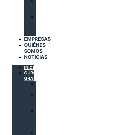
INSTALACIONES
DE
GAS
TRABAJADORES
DEL
SECTOR
METAL
EMPRESAS
QUIÉNES
SOMOS
NOTICIAS
INICIO
CURSOS
GRATUITOS
AUTOMATIZACIÓN
INDUSTRIAL
DOMÓTICA
E
INMÓTICA
ELECTRICIDAD
INSTALACIONES
SOLARES
TÉRMICAS
INSTALACIONES