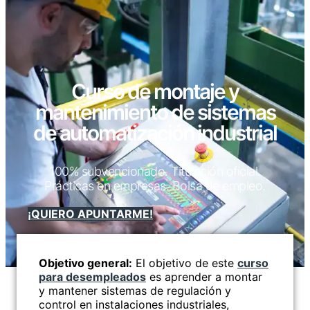
Curso de montaje y
mantenimiento de sistemas
de automatización industrial
100% subvencionado. Titulación oficial.
Prácticas en empresas. Bolsa de empleo.
¡QUIERO APUNTARME!
Objetivo general:
El objetivo de este
curso
para desempleados
es aprender a montar
y mantener sistemas de regulación y
control en instalaciones industriales,