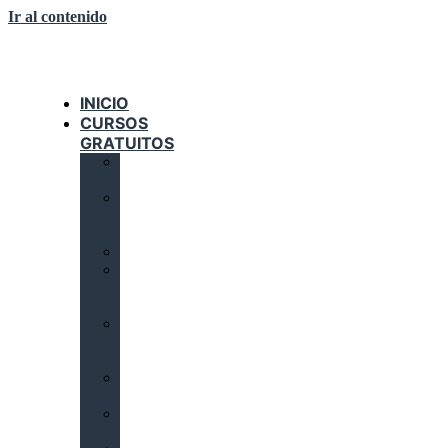
Ir al contenido
INICIO
CURSOS
GRATUITOS
AUTOMATIZACIÓN
INDUSTRIAL
DOMÓTICA
E
INMÓTICA
ELECTRICIDAD
INSTALACIONES
SOLARES
TÉRMICAS
INSTALACIONES
DE
CLIMATIZACIÓN
INSTALACIONES
CALORÍFICAS
INSTALACIONES
FRIGORÍFICAS