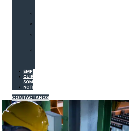
DE
CLIMATIZACIÓN
INSTALACIONES
CALORÍFICAS
INSTALACIONES
FRIGORÍFICAS
INSTALACIONES
DE
GAS
TRABAJADORES
DEL
SECTOR
METAL
EMPRESAS
QUIÉNES
SOMOS
NOTICIAS
CONTÁCTANOS