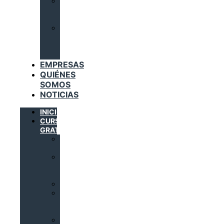
INSTALACIONES
DE
GAS
TRABAJADORES
DEL
SECTOR
METAL
EMPRESAS
QUIÉNES
SOMOS
NOTICIAS
INICIO
CURSOS
GRATUITOS
AUTOMATIZACIÓN
INDUSTRIAL
DOMÓTICA
E
INMÓTICA
ELECTRICIDAD
INSTALACIONES
SOLARES
TÉRMICAS
INSTALACIONES