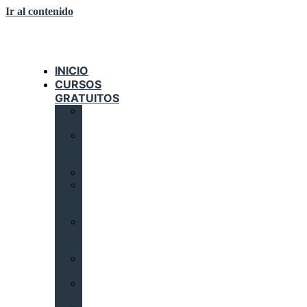
Ir al contenido
INICIO
CURSOS
GRATUITOS
AUTOMATIZACIÓN
INDUSTRIAL
DOMÓTICA
E
INMÓTICA
ELECTRICIDAD
INSTALACIONES
SOLARES
TÉRMICAS
INSTALACIONES
DE
CLIMATIZACIÓN
INSTALACIONES
CALORÍFICAS
INSTALACIONES
FRIGORÍFICAS