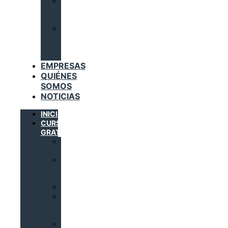
INSTALACIONES
DE
GAS
TRABAJADORES
DEL
SECTOR
METAL
EMPRESAS
QUIÉNES
SOMOS
NOTICIAS
INICIO
CURSOS
GRATUITOS
AUTOMATIZACIÓN
INDUSTRIAL
DOMÓTICA
E
INMÓTICA
ELECTRICIDAD
INSTALACIONES
SOLARES
TÉRMICAS
INSTALACIONES