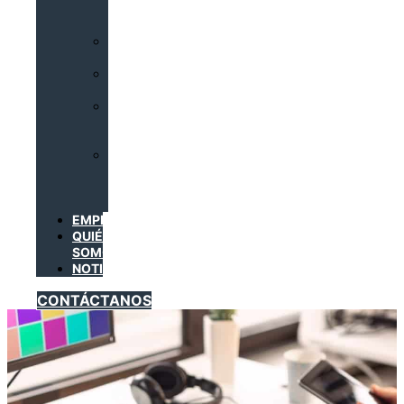
DE
CLIMATIZACIÓN
INSTALACIONES
CALORÍFICAS
INSTALACIONES
FRIGORÍFICAS
INSTALACIONES
DE
GAS
TRABAJADORES
DEL
SECTOR
METAL
EMPRESAS
QUIÉNES
SOMOS
NOTICIAS
CONTÁCTANOS